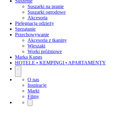
Suszenie
Suszarki na pranie
Suszarki ogrodowe
Akcesoria
Pielęgnacja odzieży
Sprzątanie
Przechowywanie
Akcesoria z tkaniny
Wieszaki
Worki próżniowe
Marka Kungs
HOTELE • KEMPINGI • APARTAMENTY
O nas
Inspiracje
Marki
Filmy