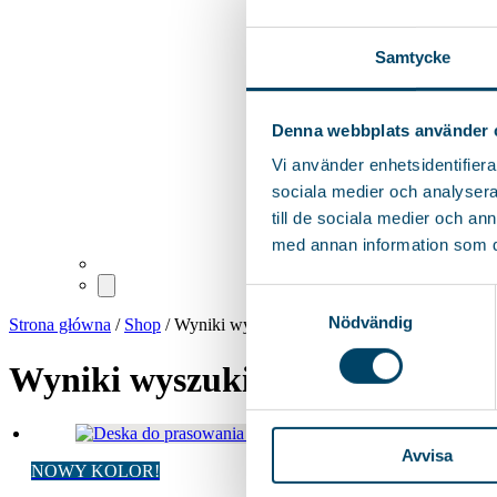
Samtycke
Denna webbplats använder 
Vi använder enhetsidentifierar
sociala medier och analysera 
till de sociala medier och a
med annan information som du 
Samtyckesval
Nödvändig
Strona główna
/
Shop
/ Wyniki wyszukiwania: „Next”
Wyniki wyszukiwania: „Next”
Avvisa
NOWY KOLOR!