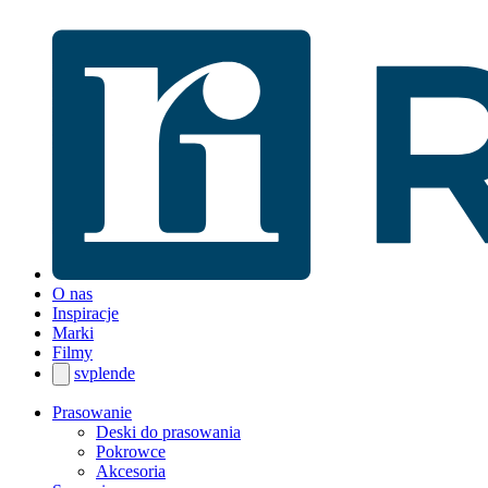
O nas
Inspiracje
Marki
Filmy
sv
pl
en
de
Prasowanie
Deski do prasowania
Pokrowce
Akcesoria