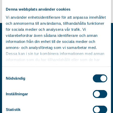
235
zł
Denna webbplats använder cookies
Vi använder enhetsidentifierare för att anpassa innehållet
och annonserna till användarna, tillhandahålla funktioner
för sociala medier och analysera vår trafik. Vi
vidarebefordrar även sådana identifierare och annan
RÖRETS POLSKA SP.ZO.O.
information från din enhet till de sociala medier och
ul. Wisniowa 6
annons- och analysföretag som vi samarbetar med.
62-045 Pniewy
Dessa kan i sin tur kombinera informationen med annan
Polska
information som du har tillhandahållit eller som de har
samlat in när du har använt deras tjänster.
NIP:
Samtyckesval
Nödvändig
787-14-43-796
Inställningar
Statistik