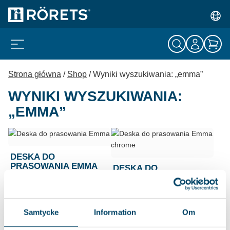
Strona główna
/
Shop
/ Wyniki wyszukiwania: „emma”
WYNIKI WYSZUKIWANIA:
„EMMA”
DESKA DO
PRASOWANIA EMMA
DESKA DO
PRASOWANIA EMMA
Stabilna deska z blatem o
CHROME
rozmiarze 38x120cm
Stabilna deska z blatem o
wykonanym z...
Samtycke
Information
Om
rozmiarze 38x120cm
wykonanym z...