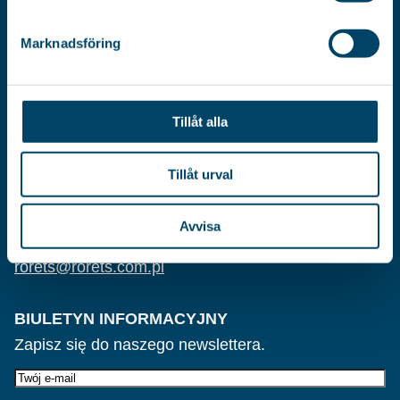
Marknadsföring
REGULAMIN SKLEPU
DANE OSOBOWE
FORMULARZ REKLAMACYJNY – POBIERZ
Tillåt alla
KONTAKTY
TEL.
Tillåt urval
+48 61 29 10 917
Avvisa
E-MAIL
rorets@rorets.com.pl
BIULETYN INFORMACYJNY
Zapisz się do naszego newslettera.
E-
post