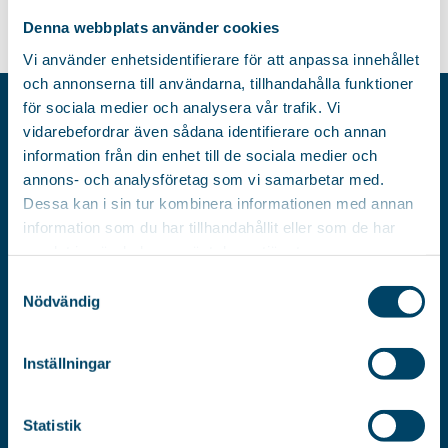
70
zł
70
zł
Denna webbplats använder cookies
Vi använder enhetsidentifierare för att anpassa innehållet
och annonserna till användarna, tillhandahålla funktioner
för sociala medier och analysera vår trafik. Vi
RÖRETS POLSKA SP.ZO.O.
vidarebefordrar även sådana identifierare och annan
ul. Wisniowa 6
information från din enhet till de sociala medier och
annons- och analysföretag som vi samarbetar med.
62-045 Pniewy
Dessa kan i sin tur kombinera informationen med annan
Polska
information som du har tillhandahållit eller som de har
samlat in när du har använt deras tjänster.
NIP:
Samtyckesval
787-14-43-796
Nödvändig
Inställningar
Statistik