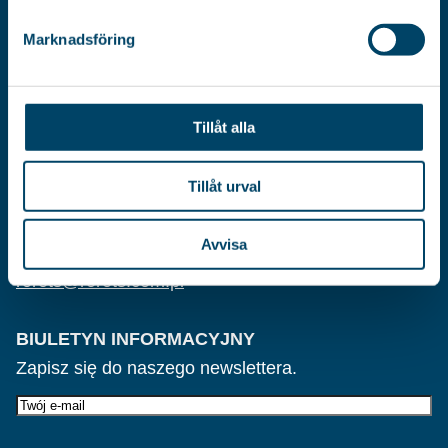
Marknadsföring
REGULAMIN SKLEPU
DANE OSOBOWE
FORMULARZ REKLAMACYJNY – POBIERZ
Tillåt alla
KONTAKTY
TEL.
Tillåt urval
+48 61 29 10 917
Avvisa
E-MAIL
rorets@rorets.com.pl
BIULETYN INFORMACYJNY
Zapisz się do naszego newslettera.
E-
post