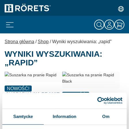
Strona główna
/
Shop
/ Wyniki wyszukiwania: „rapid”
WYNIKI WYSZUKIWANIA:
„RAPID”
NOWOŚĆ!
SUSZARKA NA PRANIE
NOWOŚĆ!
RAPID
SUSZARKA NA PRANIE
RAPID BLACK
Prosta i wygodna w obsłudze
suszarka na pranie o...
Prosta i wygodna w obsłudze
Samtycke
Information
Om
suszarka na...