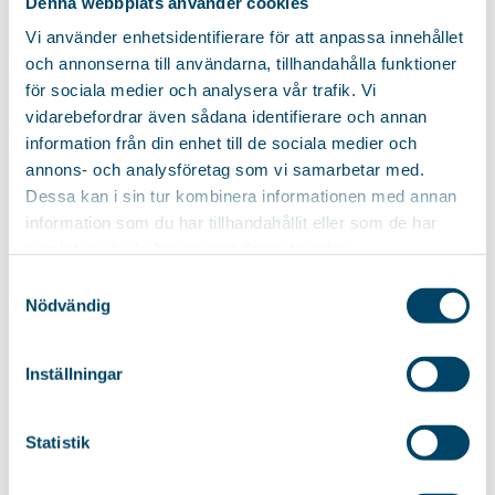
Denna webbplats använder cookies
Vi använder enhetsidentifierare för att anpassa innehållet
och annonserna till användarna, tillhandahålla funktioner
för sociala medier och analysera vår trafik. Vi
vidarebefordrar även sådana identifierare och annan
Strona główna
/ Atrybut produktu: Design / Fern Purple - Projektant
information från din enhet till de sociala medier och
Bitte Stenström
annons- och analysföretag som vi samarbetar med.
Dessa kan i sin tur kombinera informationen med annan
Fern Purple - Projektant Bitte
information som du har tillhandahållit eller som de har
Stenström
samlat in när du har använt deras tjänster.
Samtyckesval
Nödvändig
Deska do prasowania Tanya
Inställningar
Kompaktowa i praktyczna deska do prasowania do ustawienia
na...
Statistik
Rörets Polska Sp.zo.o.