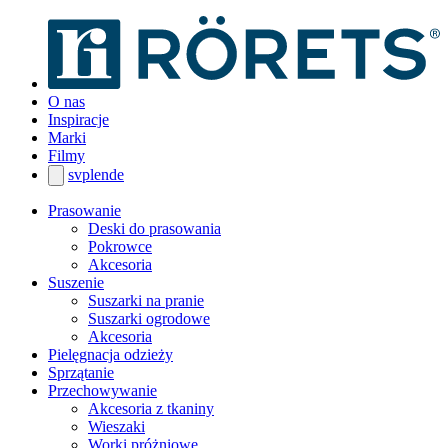
O nas
Inspiracje
Marki
Filmy
sv
pl
en
de
Prasowanie
Deski do prasowania
Pokrowce
Akcesoria
Suszenie
Suszarki na pranie
Suszarki ogrodowe
Akcesoria
Pielęgnacja odzieży
Sprzątanie
Przechowywanie
Akcesoria z tkaniny
Wieszaki
Worki próżniowe