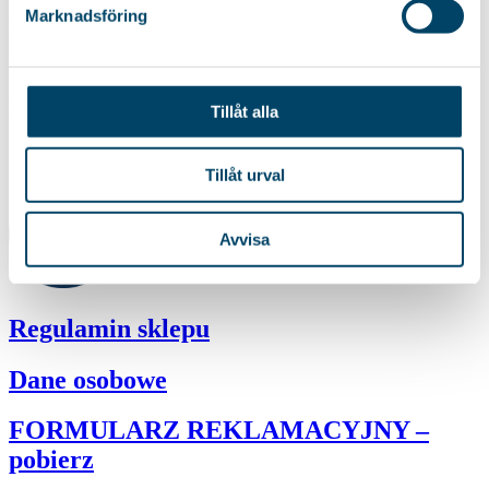
Marknadsföring
ul. Wisniowa 6
62-045 Pniewy
Polska
NIP:
Tillåt alla
787-14-43-796
Tillåt urval
Avvisa
Regulamin sklepu
Dane osobowe
FORMULARZ REKLAMACYJNY –
pobierz