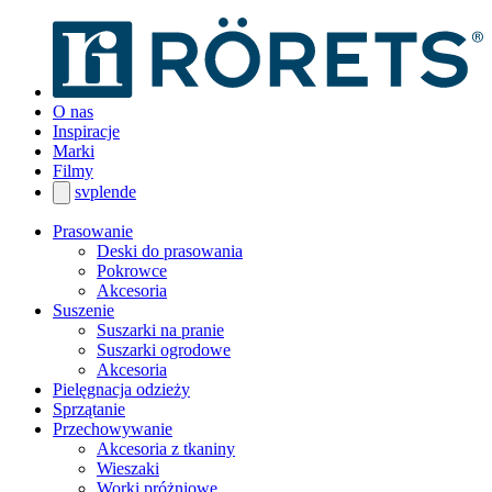
O nas
Inspiracje
Marki
Filmy
sv
pl
en
de
Prasowanie
Deski do prasowania
Pokrowce
Akcesoria
Suszenie
Suszarki na pranie
Suszarki ogrodowe
Akcesoria
Pielęgnacja odzieży
Sprzątanie
Przechowywanie
Akcesoria z tkaniny
Wieszaki
Worki próżniowe