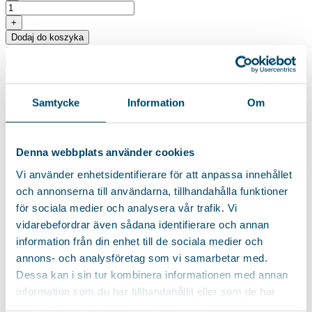
ilość
Gąbka
+
do
Dodaj do koszyka
usuwania
SKU:
6201
Kategoria:
Marka Kungs
insektów
Opis produktu
Samtycke
Information
Om
Denna webbplats använder cookies
Vi använder enhetsidentifierare för att anpassa innehållet
och annonserna till användarna, tillhandahålla funktioner
för sociala medier och analysera vår trafik. Vi
vidarebefordrar även sådana identifierare och annan
information från din enhet till de sociala medier och
annons- och analysföretag som vi samarbetar med.
Dessa kan i sin tur kombinera informationen med annan
information som du har tillhandahållit eller som de har
samlat in när du har använt deras tjänster.