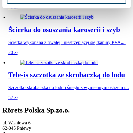
40
zł
Ścierka do osuszania karoserii i szyb
Ścierka wykonana z trwałej i niestrzępiącej się tkaniny PVA....
20
zł
Tele-is szczotka ze skrobaczką do lodu
Szczotko-skrobaczka do lodu i śniegu z wymiennym ostrzem i...
57
zł
Rörets Polska Sp.zo.o.
ul. Wisniowa 6
62-045 Pniewy