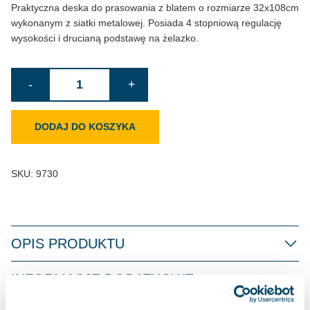
Praktyczna deska do prasowania z blatem o rozmiarze 32x108cm
wykonanym z siatki metalowej. Posiada 4 stopniową regulację
wysokości i drucianą podstawę na żelazko.
ilość
-
+
Deska
do
DODAJ DO KOSZYKA
prasowania
Andante
SKU:
9730
OPIS PRODUKTU
INFORMACJE DODATKOWE