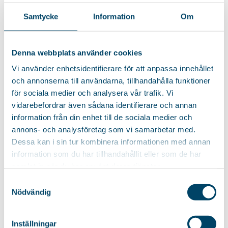
Samtycke
Information
Om
PODOBNE PRODUKTY
Denna webbplats använder cookies
POKROWIEC FIONA
Vi använder enhetsidentifierare för att anpassa innehållet
DESKA DO
Pokrowiec bawełniany z
PRASOWANIA EMMA
och annonserna till användarna, tillhandahålla funktioner
warstwą filcu. Odpowiedni do
CHROME
för sociala medier och analysera vår trafik. Vi
naszych desek...
Stabilna deska z blatem o
vidarebefordrar även sådana identifierare och annan
rozmiarze 38x120cm
information från din enhet till de sociala medier och
wykonanym z...
annons- och analysföretag som vi samarbetar med.
Dessa kan i sin tur kombinera informationen med annan
235
zł
27
zł
information som du har tillhandahållit eller som de har
samlat in när du har använt deras tjänster.
Samtyckesval
Nödvändig
NAKŁADKA NA
ŻELAZKO LUNA
POKROWIEC
METALIZOWANY
Nakładka na żelazko
Inställningar