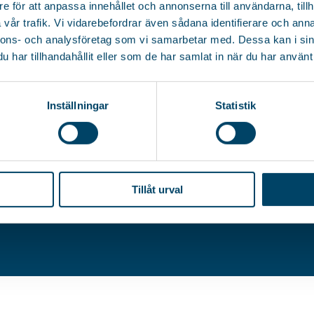
e för att anpassa innehållet och annonserna till användarna, tillh
+48 61 29 10 917
vår trafik. Vi vidarebefordrar även sådana identifierare och anna
LAMACYJNY – POBIERZ
nnons- och analysföretag som vi samarbetar med. Dessa kan i sin
E-MAIL
har tillhandahållit eller som de har samlat in när du har använt 
rorets@rorets.com.pl
Inställningar
Statistik
Tillåt urval