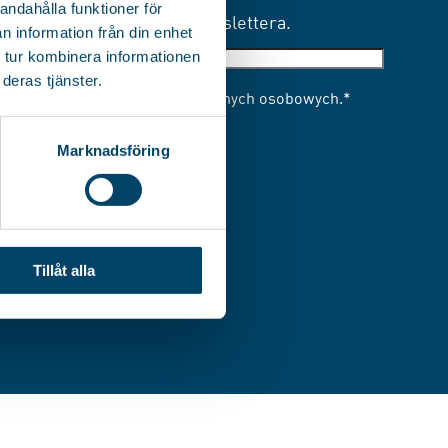
andahålla funktioner för
Zapisz się do naszego newslettera.
n information från din enhet
E-
 tur kombinera informationen
post
deras tjänster.
Samtycke
*
Zgoda na przetwarzanie danych osobowych.
*
Marknadsföring
Tillåt alla