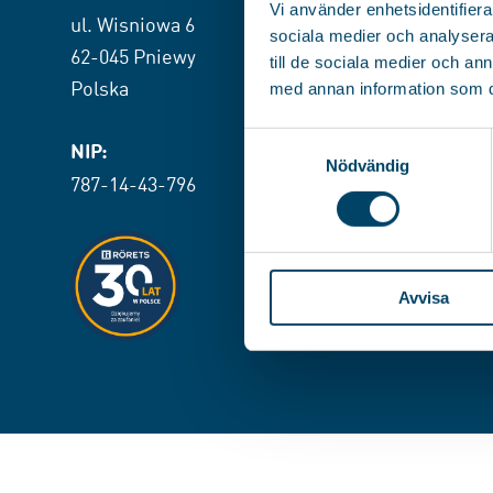
Vi använder enhetsidentifierar
DANE OSOBOWE
ul. Wisniowa 6
sociala medier och analysera 
FORMULARZ REK
62-045 Pniewy
till de sociala medier och a
KONTAKTY
Polska
med annan information som du 
Samtyckesval
NIP:
Nödvändig
787-14-43-796
Avvisa