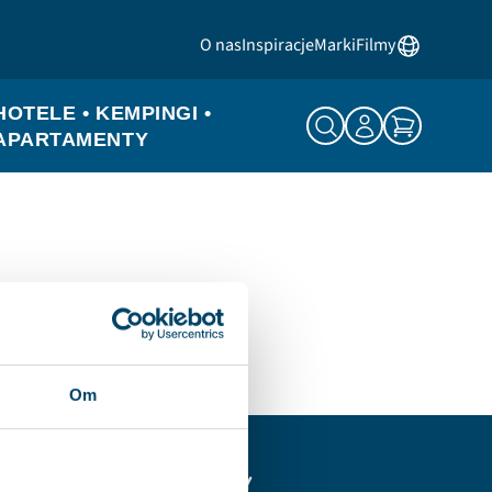
O nas
Inspiracje
Marki
Filmy
HOTELE • KEMPINGI •
APARTAMENTY
Om
BIULETYN INFORMACYJNY