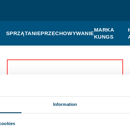
MARKA
SPRZĄTANIE
PRZECHOWYWANIE
KUNGS
Den här delen är ännu ej utvecklad.
Information
cookies
LEPU
TEL.