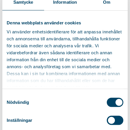
Samtycke
Information
Om
PODOBNE PRODUKTY
Denna webbplats använder cookies
Vi använder enhetsidentifierare för att anpassa innehållet
DESKA DO
och annonserna till användarna, tillhandahålla funktioner
PRASOWANIA TANYA
DESKA DO
för sociala medier och analysera vår trafik. Vi
PRASOWANIA
Kompaktowa i praktyczna
vidarebefordrar även sådana identifierare och annan
EXCLUSIVE CHROME
deska do prasowania do
information från din enhet till de sociala medier och
Klasyczna i wygodna deska
ustawienia na...
annons- och analysföretag som vi samarbetar med.
do prasowania z blatem o...
Dessa kan i sin tur kombinera informationen med annan
information som du har tillhandahållit eller som de har
180
zł
samlat in när du har använt deras tjänster.
Samtyckesval
Nödvändig
DESKA DO
DESKA DO
PRASOWANIA EMMA
PRASOWANIA NOVEL
Inställningar
Stabilna deska z blatem o
Deska wyposażona w