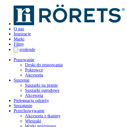
O nas
Inspiracje
Marki
Filmy
sv
pl
en
de
Prasowanie
Deski do prasowania
Pokrowce
Akcesoria
Suszenie
Suszarki na pranie
Suszarki ogrodowe
Akcesoria
Pielęgnacja odzieży
Sprzątanie
Przechowywanie
Akcesoria z tkaniny
Wieszaki
Worki próżniowe