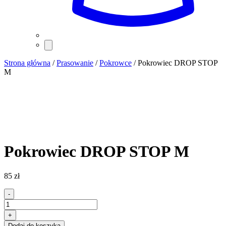
Strona główna
/
Prasowanie
/
Pokrowce
/ Pokrowiec DROP STOP
M
Pokrowiec DROP STOP M
85
zł
-
ilość
Pokrowiec
+
DROP
Dodaj do koszyka